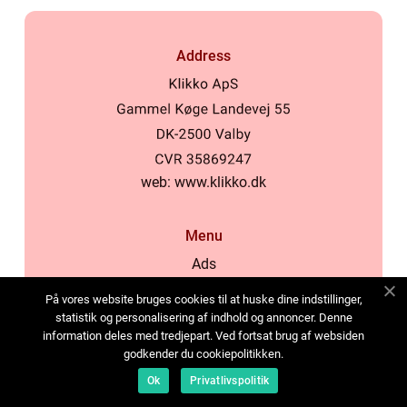
Address
web:
www.klikko.dk
Menu
Ads
About Us
På vores website bruges cookies til at huske dine indstillinger,
Cookies
statistik og personalisering af indhold og annoncer. Denne
information deles med tredjepart. Ved fortsat brug af websiden
Contact
godkender du cookiepolitikken.
Sitemap
Ok
Privatlivspolitik