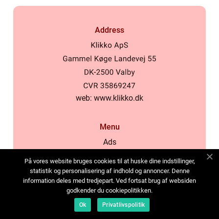
Address
web:
www.klikko.dk
Menu
Ads
About Us
På vores website bruges cookies til at huske dine indstillinger,
Cookies
statistik og personalisering af indhold og annoncer. Denne
information deles med tredjepart. Ved fortsat brug af websiden
Contact
godkender du cookiepolitikken.
Sitemap
Ok
Privatlivspolitik