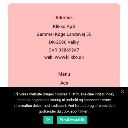
Address
web:
www.klikko.dk
Menu
Ads
About Us
På vores website bruges cookies til at huske dine indstillinger,
Cookies
statistik og personalisering af indhold og annoncer. Denne
information deles med tredjepart. Ved fortsat brug af websiden
Contact
godkender du cookiepolitikken.
Sitemap
Ok
Privatlivspolitik