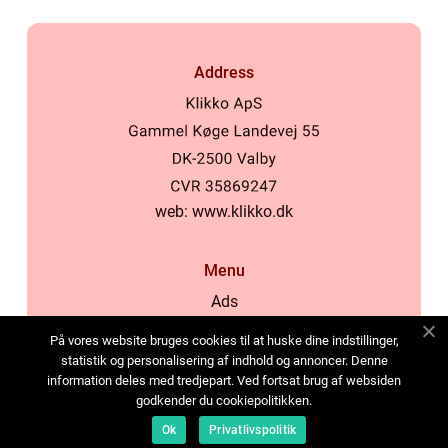
Address
web:
www.klikko.dk
Menu
Ads
About Us
På vores website bruges cookies til at huske dine indstillinger,
Cookies
statistik og personalisering af indhold og annoncer. Denne
information deles med tredjepart. Ved fortsat brug af websiden
Contact
godkender du cookiepolitikken.
Sitemap
Ok
Privatlivspolitik