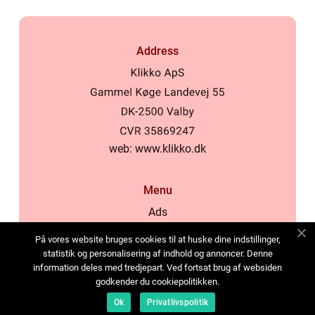
Address
web:
www.klikko.dk
Menu
Ads
About Us
På vores website bruges cookies til at huske dine indstillinger,
Cookies
statistik og personalisering af indhold og annoncer. Denne
information deles med tredjepart. Ved fortsat brug af websiden
Contact
godkender du cookiepolitikken.
Sitemap
Ok
Privatlivspolitik