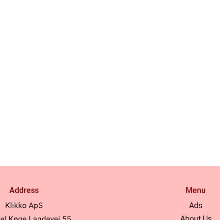
Address
Menu
Ads
About Us