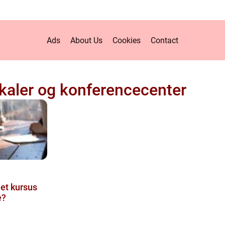
Ads
About Us
Cookies
Contact
kaler og konferencecenter
 et kursus
e?