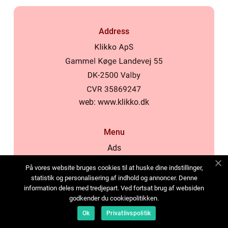
Address
web:
www.klikko.dk
Menu
Ads
About Us
På vores website bruges cookies til at huske dine indstillinger,
Cookies
statistik og personalisering af indhold og annoncer. Denne
information deles med tredjepart. Ved fortsat brug af websiden
Contact
godkender du cookiepolitikken.
Sitemap
Ok
Privatlivspolitik