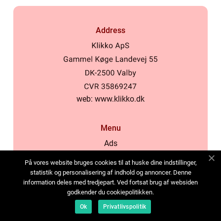
Address
web:
www.klikko.dk
Menu
Ads
About Us
På vores website bruges cookies til at huske dine indstillinger,
Cookies
statistik og personalisering af indhold og annoncer. Denne
information deles med tredjepart. Ved fortsat brug af websiden
Contact
godkender du cookiepolitikken.
Sitemap
Ok
Privatlivspolitik