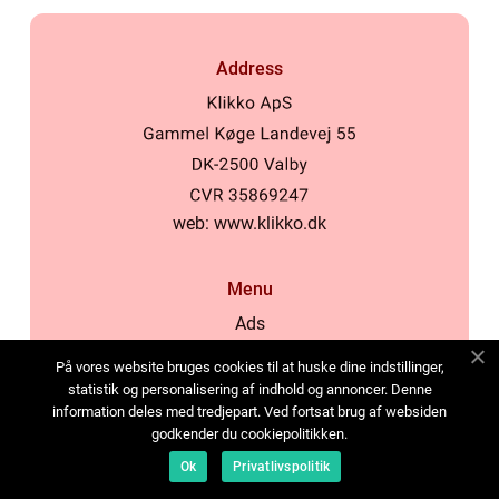
Address
web:
www.klikko.dk
Menu
Ads
About Us
På vores website bruges cookies til at huske dine indstillinger,
Cookies
statistik og personalisering af indhold og annoncer. Denne
information deles med tredjepart. Ved fortsat brug af websiden
Contact
godkender du cookiepolitikken.
Sitemap
Ok
Privatlivspolitik